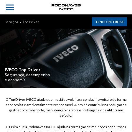
Serviços
Top Driver
TENHO INTERESSE
VEÍCULOS
PEÇAS
IVECO Top Driver
AGENDAMENTO
Segurança, desempenho
e economia
CONSÓRCIO
chevron_right
FINANCIAMENTO
O Top Driver IVECO ajuda quem está ao volante a conduzir o veículo de forma
econômica e ambientalmente responsável. Além de contribuir na redução de
gastos com transporte, manutenção da frota e prolongar a vida útil do seu
chevron_right
SERVIÇOS
veículo.
CONTATO
É assim que a Rodonaves IVECO ajuda na formação de melhores condutores